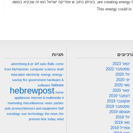
are creating energy through activities like running or walking. בעיתון כתוב ש אפריקה ישראל הוא זה שבקיא בנושא.
This energy could in
רכיונים
תגיות
ינואר 2023
art
advertising & pr
auto
Bulls
come
ספטמבר 2022
from MyHammer
computer science
draft
יולי 2020
education
electricity
energy
energy-
יוני 2020
saving
fire
government
hardware &
מאי 2020
hebrew
software
hebrewpost
ינואר 2020
home
דצמבר 2019
appliances
internet & multimedia
it
אוקטובר 2019
marketing
miscellaneous
news
parties
ספטמבר 2019
polo
promyshlennoct and equipment
Self
אוגוסט 2019
sociology
sun
technology
the news
the
יולי 2019
present time
today
wind
מאי 2019
אפריל 2019