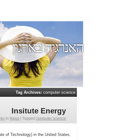
האנרגיה בארגון
Tag Archives:
computer science
Insitute Energy
min
in
News
|
Tagged
computer science
ute of Technology) in the United States,